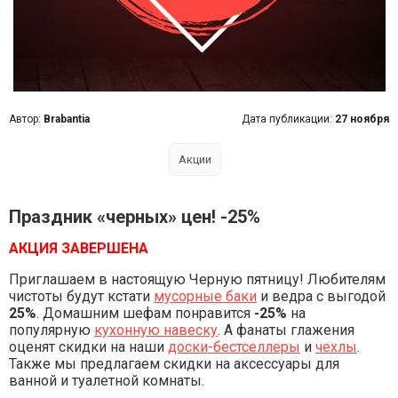
Автор:
Brabantia
Дата публикации:
27 ноября
Акции
Праздник «черных» цен! -25%
АКЦИЯ ЗАВЕРШЕНА
Приглашаем в настоящую Черную пятницу! Любителям
чистоты будут кстати
мусорные баки
и ведра с выгодой
25%
. Домашним шефам понравится
-25%
на
популярную
кухонную навеску
. А фанаты глажения
оценят скидки на наши
доски-бестселлеры
и
чехлы
.
Также мы предлагаем скидки на аксессуары для
ванной и туалетной комнаты.