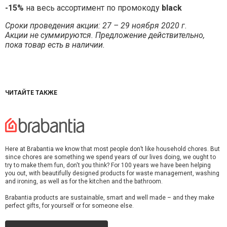
-15%
на весь ассортимент по промокоду
black
Сроки проведения акции: 27 – 29 ноября 2020 г.
Акции не суммируются. Предложение действительно,
пока товар есть в наличии.
ЧИТАЙТЕ ТАКЖЕ
Here at Brabantia we know that most people don’t like household chores. But
since chores are something we spend years of our lives doing, we ought to
try to make them fun, don't you think? For 100 years we have been helping
you out, with beautifully designed products for waste management, washing
and ironing, as well as for the kitchen and the bathroom.
Brabantia products are sustainable, smart and well made – and they make
perfect gifts, for yourself or for someone else.