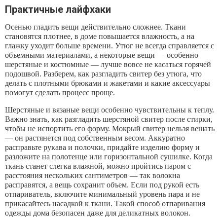
Практичные лайфхаки
Осенью гладить вещи действительно сложнее. Ткани
становятся плотнее, в доме повышается влажность, а на
глажку уходит больше времени. Утюг не всегда справляется с
объемными материалами, а некоторые вещи — особенно
шерстяные и костюмные — лучше вовсе не касаться горячей
подошвой. Разберем, как разгладить свитер без утюга, что
делать с плотными брюками и жакетами и какие аксессуары
помогут сделать процесс проще.
Шерстяные и вязаные вещи особенно чувствительны к теплу.
Важно знать, как разгладить шерстяной свитер после стирки,
чтобы не испортить его форму. Мокрый свитер нельзя вешать
— он растянется под собственным весом. Аккуратно
расправьте рукава и полочки, придайте изделию форму и
разложите на полотенце или горизонтальной сушилке. Когда
ткань станет слегка влажной, можно пройтись паром с
расстояния нескольких сантиметров — так волокна
расправятся, а вещь сохранит объем. Если под рукой есть
отпариватель, включите минимальный уровень пара и не
прикасайтесь насадкой к ткани. Такой способ отпаривания
одежды дома безопасен даже для деликатных волокон.