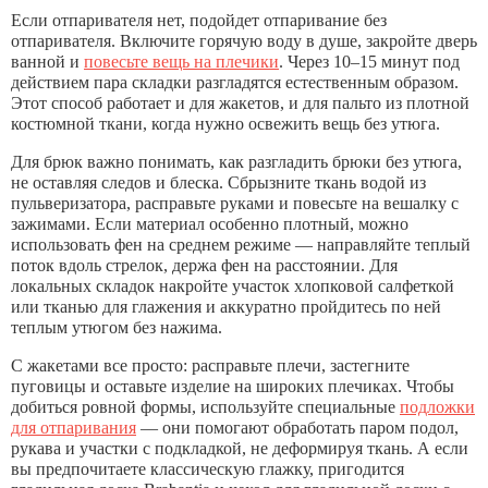
Если отпаривателя нет, подойдет отпаривание без
отпаривателя. Включите горячую воду в душе, закройте дверь
ванной и
повесьте вещь на плечики
. Через 10–15 минут под
действием пара складки разгладятся естественным образом.
Этот способ работает и для жакетов, и для пальто из плотной
костюмной ткани, когда нужно освежить вещь без утюга.
Для брюк важно понимать, как разгладить брюки без утюга,
не оставляя следов и блеска. Сбрызните ткань водой из
пульверизатора, расправьте руками и повесьте на вешалку с
зажимами. Если материал особенно плотный, можно
использовать фен на среднем режиме — направляйте теплый
поток вдоль стрелок, держа фен на расстоянии. Для
локальных складок накройте участок хлопковой салфеткой
или тканью для глажения и аккуратно пройдитесь по ней
теплым утюгом без нажима.
С жакетами все просто: расправьте плечи, застегните
пуговицы и оставьте изделие на широких плечиках. Чтобы
добиться ровной формы, используйте специальные
подложки
для отпаривания
— они помогают обработать паром подол,
рукава и участки с подкладкой, не деформируя ткань. А если
вы предпочитаете классическую глажку, пригодится