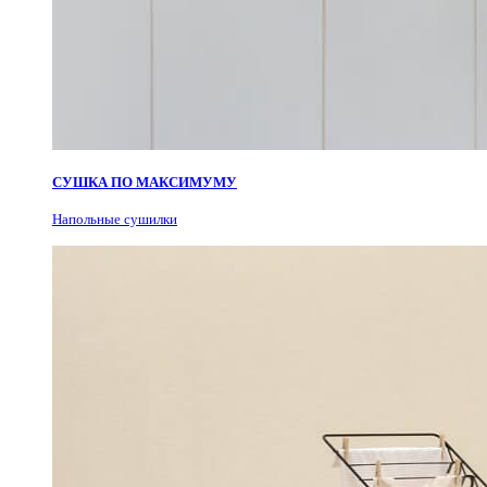
СУШКА ПО МАКСИМУМУ
Н
апольные сушилки