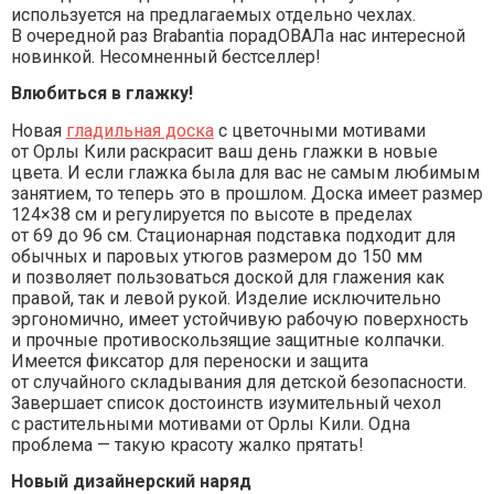
используется на предлагаемых отдельно чехлах.
В очередной раз Brabantia порадОВАЛа нас интересной
новинкой. Несомненный бестселлер!
Влюбиться в глажку!
Новая
гладильная доска
с цветочными мотивами
от Орлы Кили раскрасит ваш день глажки в новые
цвета. И если глажка была для вас не самым любимым
занятием, то теперь это в прошлом. Доска имеет размер
124×38 см и регулируется по высоте в пределах
от 69 до 96 см. Стационарная подставка подходит для
обычных и паровых утюгов размером до 150 мм
и позволяет пользоваться доской для глажения как
правой, так и левой рукой. Изделие исключительно
эргономично, имеет устойчивую рабочую поверхность
и прочные противоскользящие защитные колпачки.
Имеется фиксатор для переноски и защита
от случайного складывания для детской безопасности.
Завершает список достоинств изумительный чехол
с растительными мотивами от Орлы Кили. Одна
проблема — такую красоту жалко прятать!
Новый дизайнерский наряд