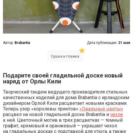
Автор:
Brabantia
Дата публикации:
21 мая
Сушка и глажка
Подарите своей гладильной доске новый
наряд от Орлы Кили
Творческий тандем ведущего производителя стильных
качественных изделий для дома Brabantia с ирландским
дизайнером Орлой Кили расцветает новыми красками.
Теперь узор «королевы принтов»
«Овальные цветы»
расцвел на новой гладильной доске Brabantia и
чехл
е
к ней. Цветочный мотив в трех расцветках — темный
графит, кремовый и оранжевый — украшает чехол
на гладильных досках с подставкой для утюга, а также