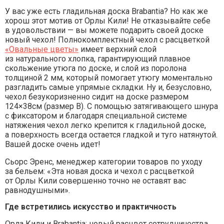
У вас уже есть гладильная доска Brabantia? Но как же
хорош этот мотив от Орлы Кили! Не отказывайте себе
в удовольствии — вы можете подарить своей доске
новый чехол! Полнокомплектный чехол с расцветкой
«Овальные цветы»
имеет верхний слой
из натурального хлопка, гарантирующий плавное
скольжение утюга по доске, и слой из поролона
толщиной 2 мм, который помогает утюгу моментально
разгладить самые упрямые складки. Ну и, безусловно,
чехол безукоризненно сидит на доске размером
124×38см (размер B). С помощью затягивающего шнура
с фиксатором и благодаря специальной системе
натяжения чехол легко крепится к гладильной доске,
а поверхность всегда остается гладкой и туго натянутой.
Вашей доске очень идет!
Сьорс Эренс, менеджер категории товаров по уходу
за бельем: «Эта новая доска и чехол с расцветкой
от Орлы Кили совершенно точно не оставят вас
равнодушными».
Где встретились искусство и практичность
Орла Кили и Brabantia: новый расцвет сотрудничества.