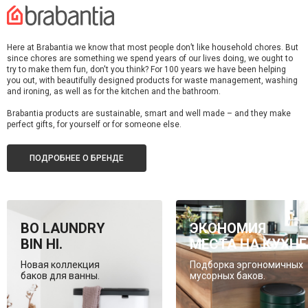
Here at Brabantia we know that most people don’t like household chores. But
since chores are something we spend years of our lives doing, we ought to
try to make them fun, don't you think? For 100 years we have been helping
you out, with beautifully designed products for waste management, washing
and ironing, as well as for the kitchen and the bathroom.
Brabantia products are sustainable, smart and well made – and they make
perfect gifts, for yourself or for someone else.
ПОДРОБНЕЕ О БРЕНДЕ
BO LAUNDRY
ЭКОНОМИЯ
BIN HI.
МЕСТА НА КУХНЕ
Новая коллекция
Подборка эргономичных
баков для ванны.
мусорных баков.