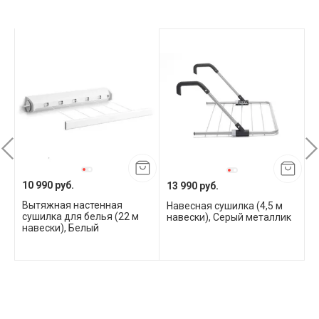
10 990 руб.
13 990 руб.
4
Вытяжная настенная
Навесная сушилка (4,5 м
Т
сушилка для белья (22 м
навески), Серый металлик
с
навески), Белый
С