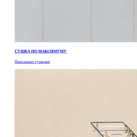
СУШКА ПО МАКСИМУМУ
Н
апольные сушилки