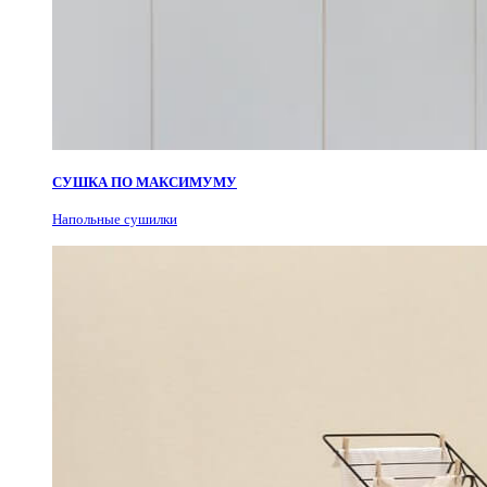
СУШКА ПО МАКСИМУМУ
Н
апольные сушилки