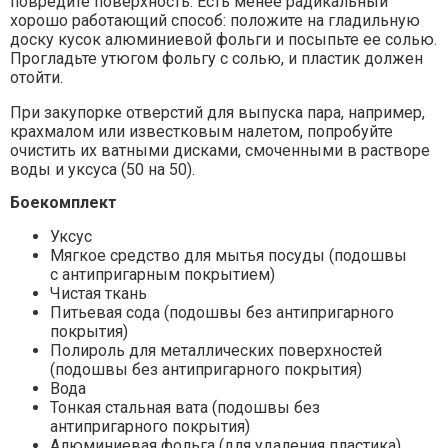
повредите поверхность. Есть менее радикальный
хорошо работающий способ: положите на гладильную
доску кусок алюминиевой фольги и посыпьте ее солью.
Прогладьте утюгом фольгу с солью, и пластик должен
отойти.
При закупорке отверстий для выпуска пара, например,
крахмалом или известковым налетом, попробуйте
очистить их ватными дисками, смоченными в растворе
воды и уксуса (50 на 50).
Боекомплект
Уксус
Мягкое средство для мытья посуды (подошвы
с антипригарным покрытием)
Чистая ткань
Питьевая сода (подошвы без антипригарного
покрытия)
Полироль для металлических поверхностей
(подошвы без антипригарного покрытия)
Вода
Тонкая стальная вата (подошвы без
антипригарного покрытия)
Алюминиевая фольга (для удаления пластика)