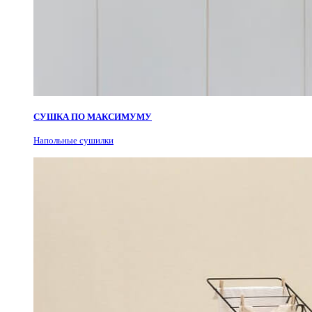
СУШКА ПО МАКСИМУМУ
Н
апольные сушилки