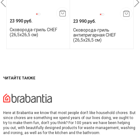
23 990 руб.
23 990 руб.
1
Сковорода-гриль CHEF
Сковорода-гриль
С
(26,5х26,5 см)
антипригарная CHEF
(
(26,5х26,5 см)
ЧИТАЙТЕ ТАКЖЕ
Here at Brabantia we know that most people don’t like household chores. But
since chores are something we spend years of our lives doing, we ought to
try to make them fun, don't you think? For 100 years we have been helping
you out, with beautifully designed products for waste management, washing
and ironing, as well as for the kitchen and the bathroom.