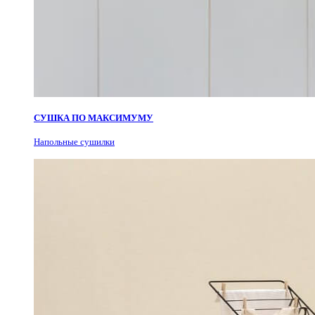
СУШКА ПО МАКСИМУМУ
Н
апольные сушилки