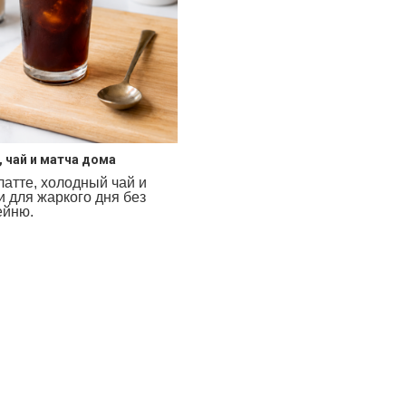
 чай и матча дома
латте, холодный чай и
и для жаркого дня без
ейню.