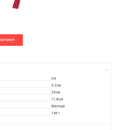
КОРЗИНУ
Ice
3,2см
23см
11,8см
Желтый
149 г