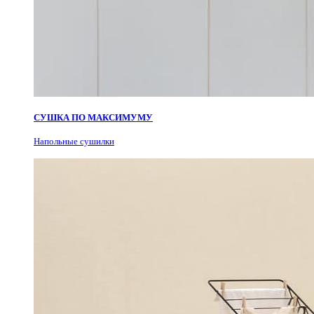
СУШКА ПО МАКСИМУМУ
Н
апольные сушилки