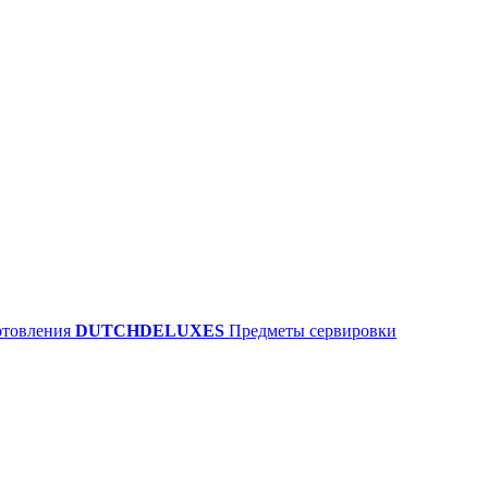
отовления
DUTCHDELUXES
Предметы сервировки