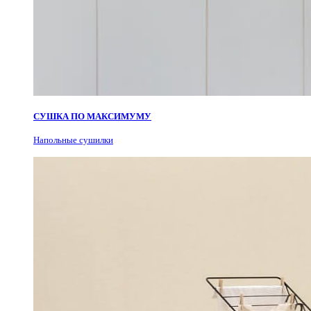
СУШКА ПО МАКСИМУМУ
Н
апольные сушилки