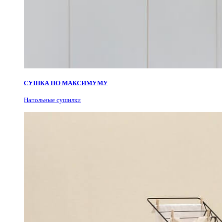
СУШКА ПО МАКСИМУМУ
Н
апольные сушилки