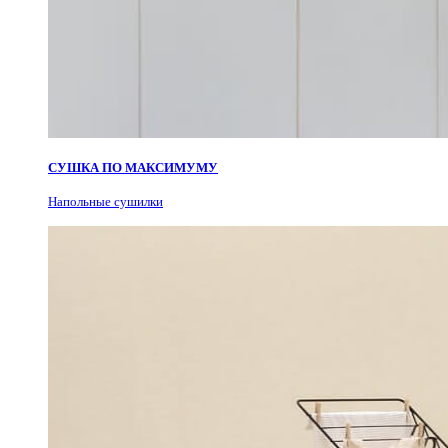
СУШКА ПО МАКСИМУМУ
Н
апольные сушилки