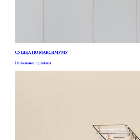
СУШКА ПО МАКСИМУМУ
Н
апольные сушилки