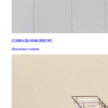
СУШКА ПО МАКСИМУМУ
Н
апольные сушилки