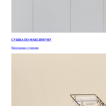
СУШКА ПО МАКСИМУМУ
Н
апольные сушилки