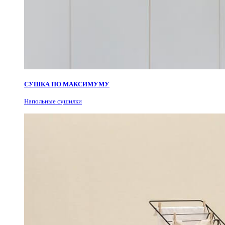
СУШКА ПО МАКСИМУМУ
Н
апольные сушилки