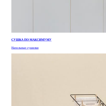
СУШКА ПО МАКСИМУМУ
Н
апольные сушилки