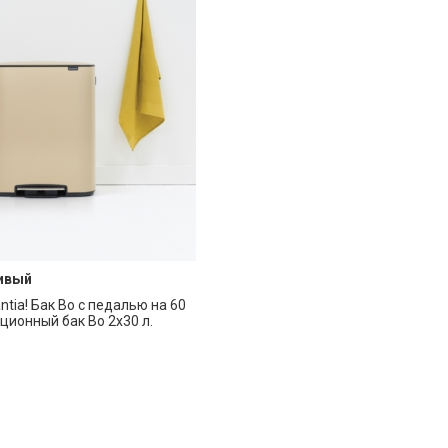
ивый
ntia! Бак Bo с педалью на 60
ционный бак Bo 2x30 л.