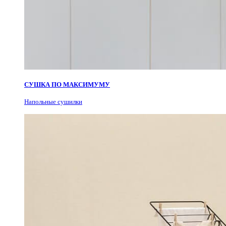
СУШКА ПО МАКСИМУМУ
Н
апольные сушилки