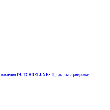
отовления
DUTCHDELUXES
Предметы сервировки