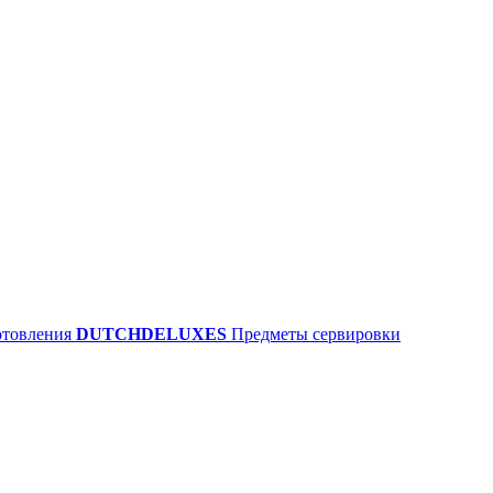
отовления
DUTCHDELUXES
Предметы сервировки