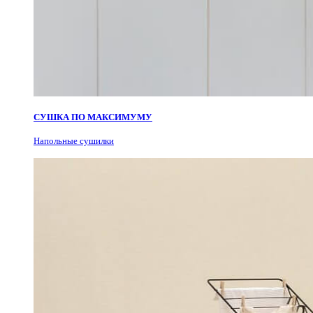
СУШКА ПО МАКСИМУМУ
Н
апольные сушилки