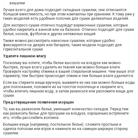
·
вешалки
Лучше всего для дома подходят складные сушилки, они отличаются
большой вместимость, но при этом компактны при хранении. К тому уже у
таких моделей есть удобные полочки для сушки деликатных изделий.
Для экспресс-сушки отлично подойдут веревочные сушилки, которые
удобно закрепить в ванной или на балконе. Отлично подходят для сушки
белья, носков, футболок и других нетяжелых вещей.
Также можно рассмотреть навесные сушилки, которые удобно
фиксируются на дверях или батареях, такие модели подходят для
горизонтальной сушки.
Удалите лишнюю влагу
Поскольку вы хотите, чтобы белье высохло на воздухе как можно
быстрее, лучше всего удалить из тканей как можно больше влаги.
Проверьте настройку отжима в вашей стиральной машине. Чем выше этот
параметр, тем быстрее происходит отжим и тем больше влаги удаляется.
Если вы стираете вещи вручную, выжмите из них как можно больше воды
для полоскания, положите их на толстое полотенце и сверните его,
чтобы впитать лишнюю воду, а затем развесьте или разложите вещи для
сушки.
Предотвращение появления морщин
То, как вы развесили белье, уменьшит количество складок. Перед тем
как развесить белье для просушки на воздухе, хорошенько встряхните
его, чтобы расслабить волокна.
Большие вещи (например, постельное белье): сложите
простыни и
одеяла пополам или втрое и накиньте их на самы
ую
широк
ую
сторону
сушилки.