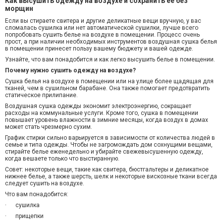
Как высушить одежду на воздухе и сохранить ее без
морщин
Если вы стираете свитера и другие деликатные вещи вручную, у вас
сломалась сушилка или нет автоматической сушилки, лучше всего
попробовать сушить белье на воздухе в помещении. Процесс очень
прост, а при наличии необходимых инструментов воздушная сушка белья
в помещении принесет пользу вашему бюджету и вашей одежде.
Узнайте, что вам понадобится и как легко высушить белье в помещении.
Почему нужно сушить одежду на воздухе?
Сушка белья на воздухе в помещении или на улице более щадящая для
тканей, чем
в сушильном барабане
. Она также помогает предотвратить
статическое прилипание.
Воздушная сушка одежды экономит электроэнергию, сокращает
расходы на коммунальные услуги. Кроме того, сушка в помещении
повышает уровень влажности в зимние месяцы, когда воздух в домах
может стать чрезмерно сухим.
График стирки сильно варьируется в зависимости от количества людей в
семье и типа одежды. Чтобы не загромождать дом сохнущими вещами,
стирайте белье еженедельно и убирайте свежевысушенную одежду,
когда вешаете только что выстиранную.
Совет
: н
екоторые вещи, такие как свитера, бюстгальтеры и деликатное
нижнее белье, а также шерсть, шелк и некоторые вискозные ткани всегда
следует сушить на воздухе.
Что вам понадобится
:
·
сушилка
·
прищепки