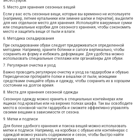
аксессуаров.
5. Место для хранения сезонных вещей
Если у вас есть сезонные вещи, которые вы временно не используете
(например, летние купальники или зимние шапки и перчатки), выделите
для них отдельное место для хранения. Используйте вакуумные сумки
или специальные коробки для сезонного хранения, чтобы сэкономить
место и защитить вещи от пыли и влаги.
6. Методика складирования
При складировании обуви следует придерживаться определенной
методики. Например, храните ботинки и сапоги вертикально, чтобы
сохранить их форму и избежать деформации. Для удобства можно
использовать специальные стеллажи или органайзеры для обуви.
7. Регулярная очистка и уход
Важно проводить регулярную очистку и уход за гардеробом и обувью.
Периодически протирайте полки и вешалки от пыли, моющими
средствами очищайте обувь и одежду, чтобы сохранить их в хорошем
состоянии на долгое время.
8. Места для хранения сезонной одежды
Сезонную одежду можно хранить в специальных контейнерах или
ящиках под кроватью или на верхних полках шкафа. Так вы освободите
место в основной части гардероба и сможете эффективно управлять
своими вещами в зависимости от сезона.
9. Метки и подписи
Для более удобного хранения и поиска вещей можно использовать
метки и подписи. Например, на коробках с обувью или контейнерах с
одеждой можно указать содержимое и сезон, чтобы быстро найти
нужные вещи, когда наступит их время.