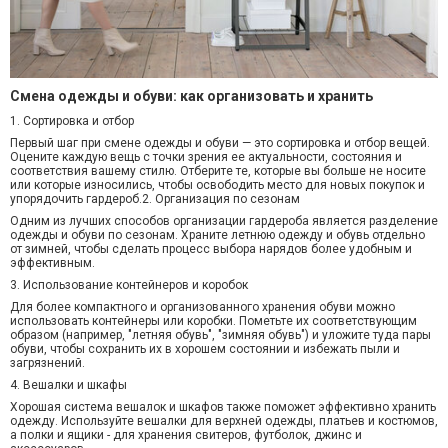
Смена одежды и обуви: как организовать и хранить
1. Сортировка и отбор
Первый шаг при смене одежды и обуви — это сортировка и отбор вещей.
Оцените каждую вещь с точки зрения ее актуальности, состояния и
соответствия вашему стилю. Отберите те, которые вы больше не носите
или которые износились, чтобы освободить место для новых покупок и
упорядочить гардероб.
2. Организация по сезонам
Одним из лучших способов организации гардероба является разделение
одежды и обуви по сезонам. Храните летнюю одежду и обувь отдельно
от зимней, чтобы сделать процесс выбора нарядов более удобным и
эффективным.
3. Использование контейнеров и коробок
Для более компактного и организованного хранения обуви можно
использовать контейнеры или коробки. Пометьте их соответствующим
образом (например, "летняя обувь", "зимняя обувь") и уложите туда пары
обуви, чтобы сохранить их в хорошем состоянии и избежать пыли и
загрязнений.
4. Вешалки и шкафы
Хорошая система вешалок и шкафов также поможет эффективно хранить
одежду. Используйте вешалки для верхней одежды, платьев и костюмов,
а полки и ящики - для хранения свитеров, футболок, джинс и